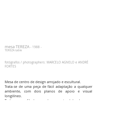
mesa TEREZA
- 1988 -
TEREZA table
fotógrafos / photographers: MARCELO AGNELO e ANDRÉ
FORTES
Mesa de centro de design arrojado e escultural.
Trata-se de uma peça de fácil adaptação a qualquer
ambiente, com dois planos de apoio e visual
longilíneo.
Toda em perfil de aço chapa preta dobrado, com
acabamento encerado, é uma peça versátil, que pode
ter diferentes medidas de comprimento.
medidas:
L .50 |C 1.50 m
A bold and sculptural center table.