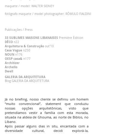
maquete / model: WALTER SIDNEY
fotógrafo maquete / model photographer: RÔMULO FIALDINI
Publicações / Press
33 SUBLIMES MAISONS LIBANAISES
Première Édition
D
ĒCO
n22
Arquitetura
& Construção
out'10
Casa Vogue
n250
NOUN
n176
OESP casa&
n177
Architizer
Archello
Dwell
GALERIA DA ARQUITETURA
Blog GALERIA DA ARQUITETURA
Já no briefing, nosso cliente se definiu um homem
“muito convencional”, statement que conduziu
nossas opções arquitetônicas, visto que
pretendíamos vestir a família com esta morada,
situada na aldeia de Ghouma, ao norte de Biblos, no
Líbano.
Após passar alguns dias in situ, encantada com a
diversidade cultural, decidi explorá-la,