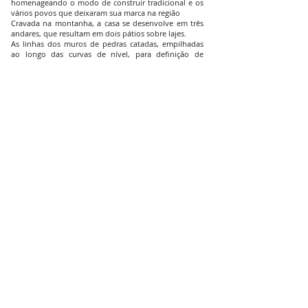
homenageando o modo de construir tradicional e os
vários povos que deixaram sua marca na região
Cravada na montanha, a casa se desenvolve em três
andares, que resultam em dois pátios sobre lajes.
As linhas dos muros de pedras catadas, empilhadas
ao longo das curvas de nível, para definição de
terraços agrícolas - jall, em árabe -, orientaram sua
implantação.
O nível do kabou - abrigo para cabras construído com
pedras locais não calafetadas, chão de terra e laje de
barro com madeira - estabeleceu o ponto referencial,
mas observando distância suficiente, que preservasse
sua majestade.
Apesar de ter quase 1500 m² de construção, a casa
apresenta somente duas fachadas, devido à forma de
sua implantação, com respeito à montanha.
As plantas percorrem a encosta, resultando, no
primeiro nível, as áreas de acesso e serviços; no
seguinte, as áreas de convívio e dormitórios da
família, e, por último, a ala para convidados.
Cada piso projeta sobre o inferior um pátio externo -
herança fenícia - circundado por diwans, na forma de
muretas periféricas. Esses pátios revelam as áreas
externas e flertam com os vales ao norte, leste e
oeste, expondo conventos, terraços agrícolas, pastos
de cabras etc. Nos pergolados propostos para
sombrear os pátios, buscamos inspiração das
construções da planície da Beckaa, região de floresta,
e o uso frequente de pau roliço.
A passagem dos franceses, tão influentes na