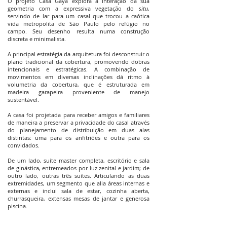
O projeto Casa Gaya explora a interação da sua
geometria com a expressiva vegetação do
situ
,
servindo de lar para um casal que trocou a caótica
vida metropolita de São Paulo pelo refúgio no
campo. Seu desenho resulta numa construção
discreta e minimalista.
A principal estratégia da arquitetura foi desconstruir o
plano tradicional da cobertura, promovendo dobras
intencionais e estratégicas. A combinação de
movimentos em diversas inclinações dá ritmo à
volumetria da cobertura, que é estruturada em
madeira garapeira proveniente de manejo
sustentável.
A casa foi projetada para receber amigos e familiares
de maneira a preservar a privacidade do casal através
do planejamento de distribuição em duas alas
distintas: uma para os anfitriões e outra para os
convidados.
De um lado, suíte master completa, escritório e sala
de ginástica, entremeados por luz zenital e jardim; de
outro lado, outras três suítes. Articulando as duas
extremidades, um segmento que alia áreas internas e
externas e inclui sala de estar, cozinha aberta,
churrasqueira, extensas mesas de jantar e generosa
piscina.
O projeto Casa Gaya, com 460m² em ambientes