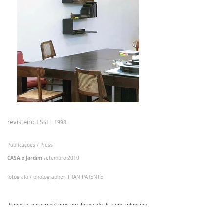
revisteiro ESSE
- 1998 -
Publicações / Press
CASA e Jardim
setembro 2010
fotógrafo / photographer: FRAN PARENTE
Proposta para revisteiro em forma de S. com intenções
plásticas e utilitárias.
A peça foi projetada como um revisteiro fixo, a ser