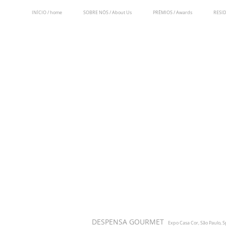
INÍCIO / home
SOBRE NÓS / About Us
PRÊMIOS / Awards
RESID
DESPENSA GOURMET
Expo Casa Cor, São Paulo, Sp,